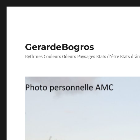
GerardeBogros
Rythmes Couleurs Odeurs Paysages Etats d'être Etats d'â