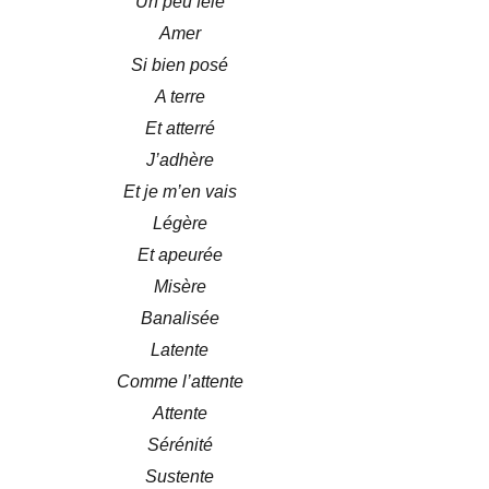
Un peu fêlé
Amer
Si bien posé
A terre
Et atterré
J’adhère
Et je m’en vais
Légère
Et apeurée
Misère
Banalisée
Latente
Comme l’attente
Attente
Sérénité
Sustente