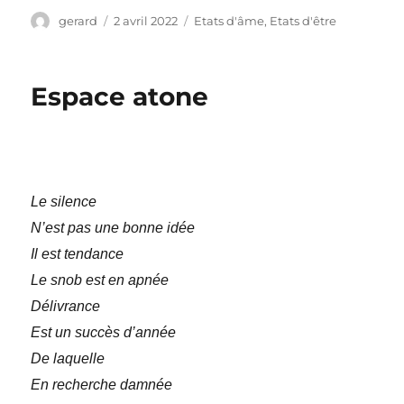
Auteur
Publié
Catégories
gerard
2 avril 2022
Etats d'âme
,
Etats d'être
le
Espace atone
Le silence
N’est pas une bonne idée
Il est tendance
Le snob est en apnée
Délivrance
Est un succès d’année
De laquelle
En recherche damnée