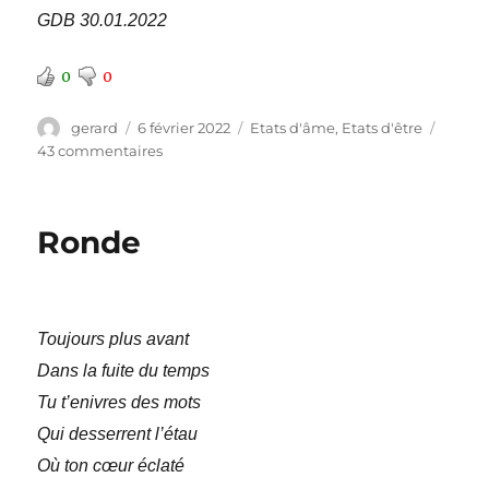
GDB 30.01.2022
0
0
Auteur
Publié
Catégories
gerard
6 février 2022
Etats d'âme
,
Etats d'être
le
sur
43 commentaires
Sphère
Ronde
Toujours plus avant
Dans la fuite du temps
Tu t’enivres des mots
Qui desserrent l’étau
Où ton cœur éclaté