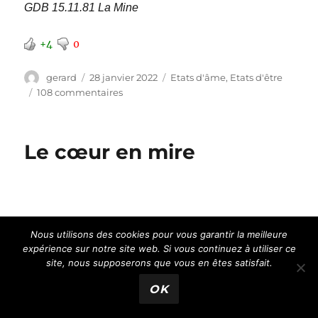
GDB 15.11.81 La Mine
+4
0
Auteur
Publié
Catégories
gerard
28 janvier 2022
Etats d'âme
,
Etats d'être
le
sur
108 commentaires
Ecrire
Le cœur en mire
Nous utilisons des cookies pour vous garantir la meilleure
Inculture
expérience sur notre site web. Si vous continuez à utiliser ce
Agrégat
site, nous supposerons que vous en êtes satisfait.
OK
Je m’en vais
Je m’en va