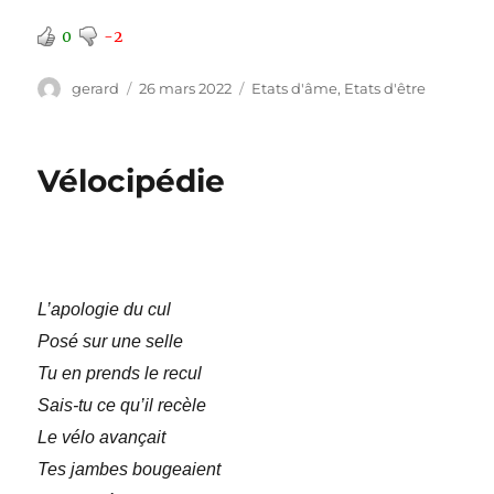
0
-2
Auteur
Publié
Catégories
gerard
26 mars 2022
Etats d'âme
,
Etats d'être
le
Vélocipédie
L’apologie du cul
Posé sur une selle
Tu en prends le recul
Sais-tu ce qu’il recèle
Le vélo avançait
Tes jambes bougeaient