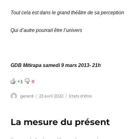
Tout cela est dans le grand théâtre de sa perception
Qui d’autre pourrait être l’univers
GDB Mitirapa samedi 9 mars 2013- 21h
+3
0
Auteur
Publié
Catégories
gerard
23 avril 2022
Etats d'être
le
La mesure du présent