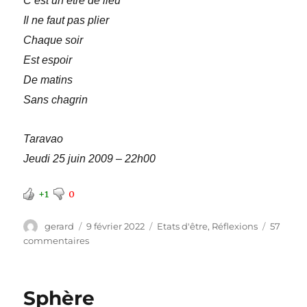
C’est un être de lieu
Il ne faut pas plier
Chaque soir
Est espoir
De matins
Sans chagrin
Taravao
Jeudi 25 juin 2009 – 22h00
+1
0
Auteur
Publié
Catégories
gerard
9 février 2022
Etats d'être
,
Réflexions
57
le
sur
commentaires
Vélocipédie
Sphère