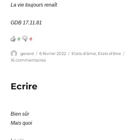
La vie toujours renaît
GDB 17.11.81
0
0
Auteur
Publié
Catégories
gerard
6 février 2022
Etats d'âme
,
Etats d'être
le
sur
16 commentaires
Ronde
Ecrire
Bien sûr
Mais quoi