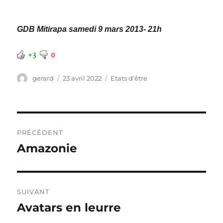
GDB Mitirapa samedi 9 mars 2013- 21h
+3
0
Auteur
Publié
Catégories
gerard
23 avril 2022
Etats d'être
le
Navigation
PRÉCÉDENT
de
Amazonie
Publication
précédente :
l’article
SUIVANT
Avatars en leurre
Publication
suivante :