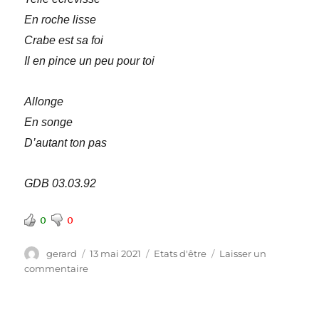
En roche lisse
Crabe est sa foi
Il en pince un peu pour toi
Allonge
En songe
D’autant ton pas
GDB 03.03.92
0
0
Auteur
Publié
Catégories
gerard
13 mai 2021
Etats d'être
Laisser un
le
sur
commentaire
La
foi
du