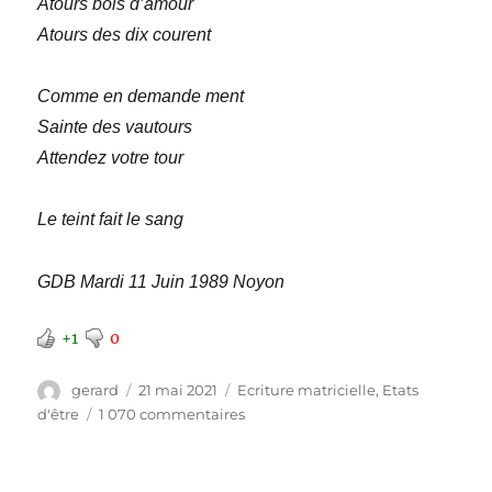
Atours bois d’amour
Atours des dix courent
Comme en demande ment
Sainte des vautours
Attendez votre tour
Le teint fait le sang
GDB Mardi 11 Juin 1989 Noyon
+1
0
Auteur
Publié
Catégories
gerard
21 mai 2021
Ecriture matricielle
,
Etats
le
sur
d'être
1 070 commentaires
Le
teint
fait