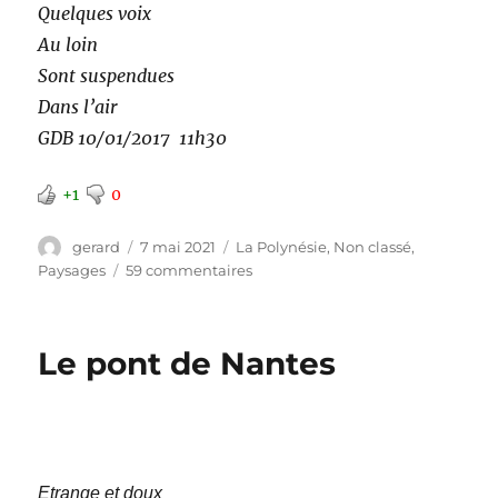
Quelques voix
Au loin
Sont suspendues
Dans l’air
GDB 10/01/2017
11h30
+1
0
Auteur
Publié
Catégories
gerard
7 mai 2021
La Polynésie
,
Non classé
,
le
sur
Paysages
59 commentaires
Le
disert
Le pont de Nantes
Etrange et doux