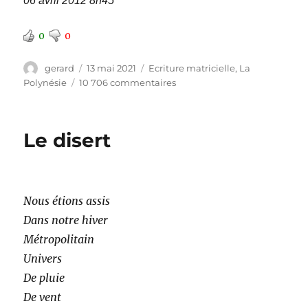
06 avril 2012 8h45
0
0
Auteur
Publié
Catégories
gerard
13 mai 2021
Ecriture matricielle
,
La
le
sur
Polynésie
10 706 commentaires
Douce
France
Le disert
Nous étions assis
Dans notre hiver
Métropolitain
Univers
De pluie
De vent