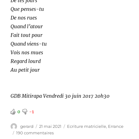
De tes jours
Que penses-tu
De nos rues
Quand l’atour
Fait tout pour
Quand viens-tu
Vois nos mues
Regard lourd
Au petit jour
GDB Mitirapa Vendredi 30 juin 2017 20h30
0
-1
Auteur
Publié
Catégories
gerard
21 mai 2021
Ecriture matricielle
,
Errance
le
sur
190 commentaires