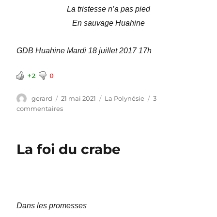
La tristesse n’a pas pied
En sauvage Huahine
GDB Huahine Mardi 18 juillet 2017 17h
+2
0
Auteur
Publié
Catégories
gerard
21 mai 2021
La Polynésie
3
le
sur
commentaires
La
sauvage
La foi du crabe
Dans les promesses