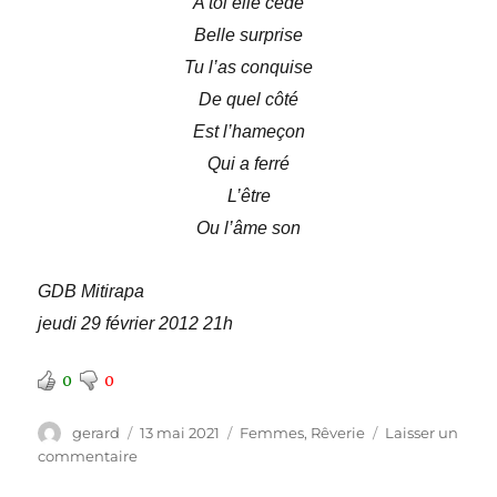
A toi elle cède
Belle surprise
Tu l’as conquise
De quel côté
Est l’hameçon
Qui a ferré
L’être
Ou l’âme son
GDB Mitirapa
jeudi 29 février 2012 21h
0
0
Auteur
Publié
Catégories
gerard
13 mai 2021
Femmes
,
Rêverie
Laisser un
le
sur
commentaire
La