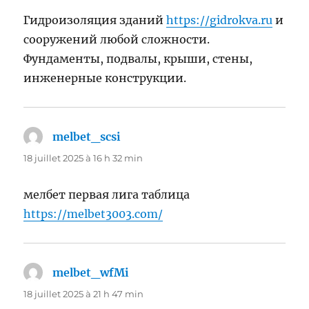
Гидроизоляция зданий
https://gidrokva.ru
и
сооружений любой сложности.
Фундаменты, подвалы, крыши, стены,
инженерные конструкции.
melbet_scsi
dit :
18 juillet 2025 à 16 h 32 min
мелбет первая лига таблица
https://melbet3003.com/
melbet_wfMi
dit :
18 juillet 2025 à 21 h 47 min