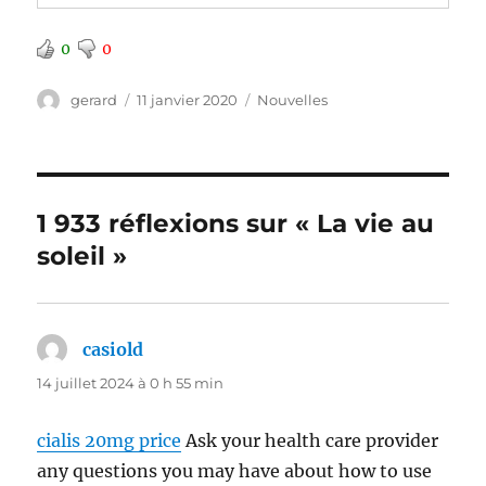
0
0
Auteur
Publié
Catégories
gerard
11 janvier 2020
Nouvelles
le
1 933 réflexions sur « La vie au
soleil »
casiold
dit :
14 juillet 2024 à 0 h 55 min
cialis 20mg price
Ask your health care provider
any questions you may have about how to use