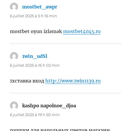
mostbet_awpr
dit :
6 juillet 2025 à 5 h 16 min
mostbet oyun izləmək
mostbet4045.ru
1win_udSl
dit :
6 juillet 2025 à 16 h 02 min
1хставка вход
http://www.1win1139.ru
kashpo napolnoe_djoa
dit :
6 juillet 2025 à 19 h 50 min
горшки для напольных цветов магазин