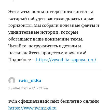
Эта статья полна интересного контента,
который побудит вас исследовать новые
горизонты. Мы собрали полезные факты и
удивительные истории, которые
обогащают ваше понимание темы.
Читайте, погружайтесь в детали и
наслаждайтесь процессом изучения!
Подробнее –
https://vyvod-iz-zapoya-1.ru/
1win_ukKa
dit :
5 juillet 2025 à 17 h 32 min
1win официальный сайт бесплатно онлайн
https://www.1win1138.ru