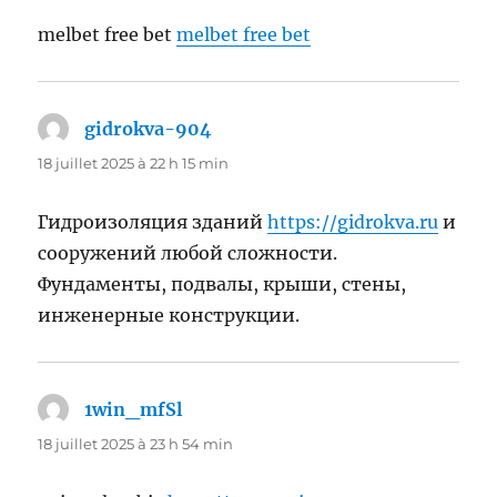
melbet free bet
melbet free bet
gidrokva-904
dit :
18 juillet 2025 à 22 h 15 min
Гидроизоляция зданий
https://gidrokva.ru
и
сооружений любой сложности.
Фундаменты, подвалы, крыши, стены,
инженерные конструкции.
1win_mfSl
dit :
18 juillet 2025 à 23 h 54 min