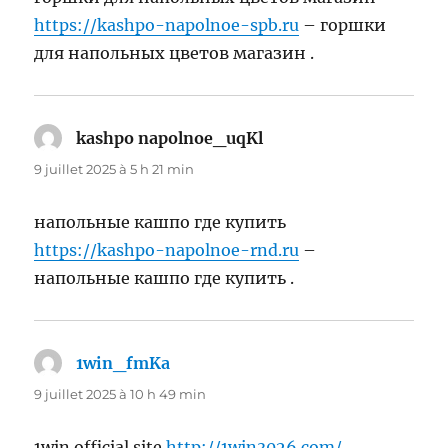
https://kashpo-napolnoe-spb.ru
– горшки
для напольных цветов магазин .
kashpo napolnoe_uqKl
dit :
9 juillet 2025 à 5 h 21 min
напольные кашпо где купить
https://kashpo-napolnoe-rnd.ru
–
напольные кашпо где купить .
1win_fmKa
dit :
9 juillet 2025 à 10 h 49 min
1win official site
http://1win3026.com/