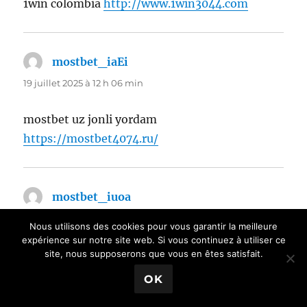
1win colombia
http://www.1win3044.com
mostbet_iaEi
dit :
19 juillet 2025 à 12 h 06 min
mostbet uz jonli yordam
https://mostbet4074.ru/
mostbet_iuoa
dit :
19 juillet 2025 à 22 h 14 min
Nous utilisons des cookies pour vous garantir la meilleure
expérience sur notre site web. Si vous continuez à utiliser ce
mostbet uz kirish
https://www.mostbet4072.ru
site, nous supposerons que vous en êtes satisfait.
OK