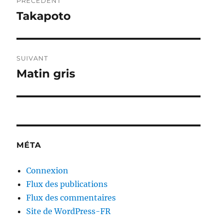
PRÉCÉDENT
de
Takapoto
Publication
précédente :
l’article
SUIVANT
Matin gris
Publication
suivante :
MÉTA
Connexion
Flux des publications
Flux des commentaires
Site de WordPress-FR