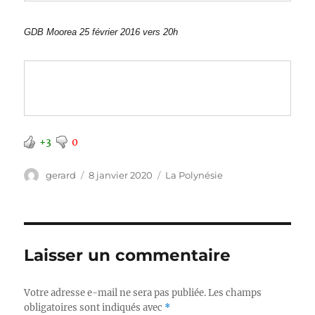
GDB Moorea 25 février 2016 vers 20h
+3
0
Auteur
Publié
Catégories
gerard
8 janvier 2020
La Polynésie
le
Laisser un commentaire
Votre adresse e-mail ne sera pas publiée.
Les champs
obligatoires sont indiqués avec
*