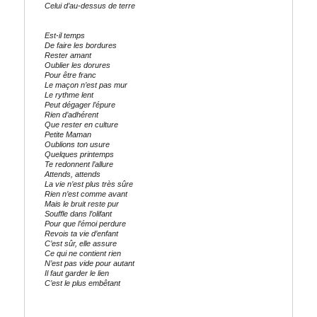
Celui d’au-dessus de terre
Est-il temps
De faire les bordures
Rester amant
Oublier les dorures
Pour être franc
Le maçon n’est pas mur
Le rythme lent
Peut dégager l’épure
Rien d’adhérent
Que rester en culture
Petite Maman
Oublions ton usure
Quelques printemps
Te redonnent l’allure
Attends, attends
La vie n’est plus très sûre
Rien n’est comme avant
Mais le bruit reste pur
Souffle dans l’olifant
Pour que l’émoi perdure
Revois ta vie d’enfant
C’est sûr, elle assure
Ce qui ne contient rien
N’est pas vide pour autant
Il faut garder le lien
C’est le plus embêtant