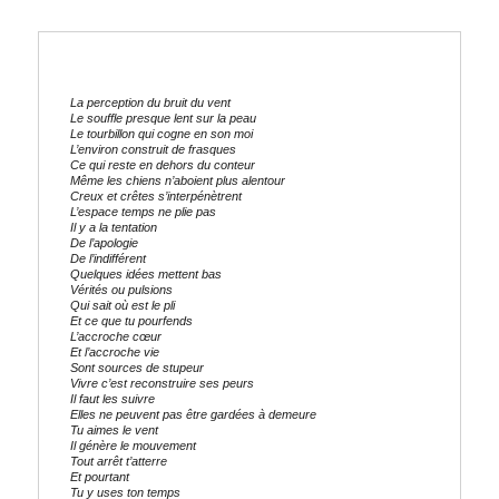
La perception du bruit du vent
Le souffle presque lent sur la peau
Le tourbillon qui cogne en son moi
L’environ construit de frasques
Ce qui reste en dehors du conteur
Même les chiens n’aboient plus alentour
Creux et crêtes s’interpénètrent
L’espace temps ne plie pas
Il y a la tentation
De l’apologie
De l’indifférent
Quelques idées mettent bas
Vérités ou pulsions
Qui sait où est le pli
Et ce que tu pourfends
L’accroche cœur
Et l’accroche vie
Sont sources de stupeur
Vivre c’est reconstruire ses peurs
Il faut les suivre
Elles ne peuvent pas être gardées à demeure
Tu aimes le vent
Il génère le mouvement
Tout arrêt t’atterre
Et pourtant
Tu y uses ton temps