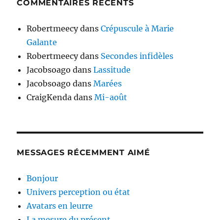
COMMENTAIRES RÉCENTS
Robertmeecy
dans
Crépuscule à Marie
Galante
Robertmeecy
dans
Secondes infidèles
Jacobsoago
dans
Lassitude
Jacobsoago
dans
Marées
CraigKenda
dans
Mi-août
MESSAGES RÉCEMMENT AIMÉ
Bonjour
Univers perception ou état
Avatars en leurre
La mesure du présent