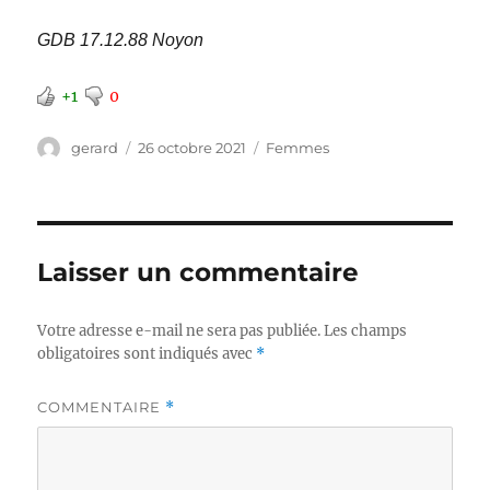
GDB 17.12.88 Noyon
+1
0
Auteur
Publié
Catégories
gerard
26 octobre 2021
Femmes
le
Laisser un commentaire
Votre adresse e-mail ne sera pas publiée.
Les champs
obligatoires sont indiqués avec
*
COMMENTAIRE
*