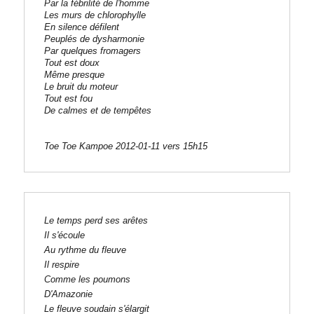
Par la fébrilité de l'homme 

Les murs de chlorophylle 

En silence défilent 

Peuplés de dysharmonie 

Par quelques fromagers 

Tout est doux 

Même presque 

Le bruit du moteur 

Tout est fou 

De calmes et de tempêtes 

Toe Toe Kampoe 2012-01-11 vers 15h15 
Le temps perd ses arêtes

Il s'écoule 

Au rythme du fleuve

Il respire

Comme les poumons

D'Amazonie

Le fleuve soudain s'élargit
