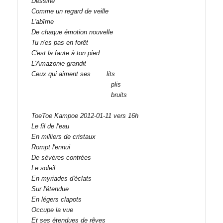
Dessine

Comme un regard de veille

L'abîme

De chaque émotion nouvelle

Tu n'es pas en forêt

C'est la faute à ton pied

L'Amazonie grandit

Ceux qui aiment ses        lits

                                        plis

                                        bruits

ToeToe Kampoe 2012-01-11 vers 16h
Le fil de l'eau

En milliers de cristaux

Rompt l'ennui

De sévères contrées

Le soleil

En myriades d'éclats

Sur l'étendue

En légers clapots

Occupe la vue

Et ses étendues de rêves
