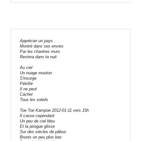
Apprécier un pays 

Montré dans ses envies 

Par les chantres murs 

Restera dans ta nuit 

Au ciel 

Un nuage mouton 

S'insurge 

Pétrifié 

Il ne peut 

Cacher 

Tous les soleils 

Toe Toe Kampoe 2012-01-11 vers 15h
Il casse cependant 

Un peu de ciel bleu 

Et la pirogue glisse 

Sur des siècles de pâleur 

Brunis un peu plus bas 
