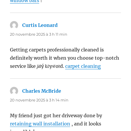
window bars
!
Curtis Leonard
dit :
20 novembre 2025 à 3 h 11 min
Getting carpets professionally cleaned is
definitely worth it when you choose top-notch
service like ̧ăn̂ý k̈ěyw̆or̈d.
carpet cleaning
Charles McBride
dit :
20 novembre 2025 à 3 h 14 min
My friend just got her driveway done by
retaining wall installation
, and it looks