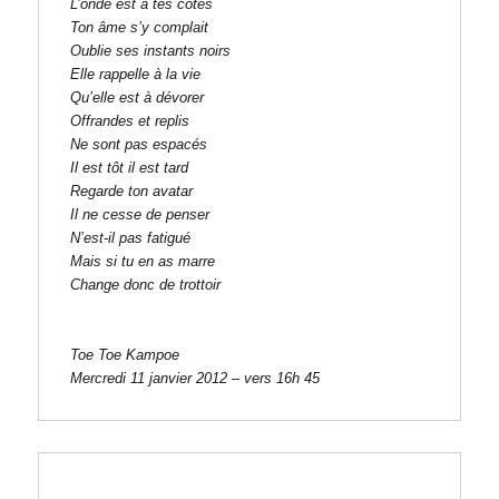
L’onde est à tes côtés

Ton âme s’y complait

Oublie ses instants noirs

Elle rappelle à la vie

Qu’elle est à dévorer

Offrandes et replis

Ne sont pas espacés

Il est tôt il est tard

Regarde ton avatar

Il ne cesse de penser

N’est-il pas fatigué

Mais si tu en as marre

Change donc de trottoir

Toe Toe Kampoe

Mercredi 11 janvier 2012 – vers 16h 45