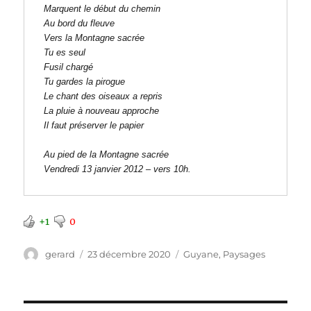
Marquent le début du chemin 

Au bord du fleuve 

Vers la Montagne sacrée 

Tu es seul 

Fusil chargé 

Tu gardes la pirogue 

Le chant des oiseaux a repris 

La pluie à nouveau approche 

Il faut préserver le papier 

Au pied de la Montagne sacrée 

Vendredi 13 janvier 2012 – vers 10h.
+1
0
Auteur
Publié
Catégories
gerard
23 décembre 2020
Guyane
,
Paysages
le