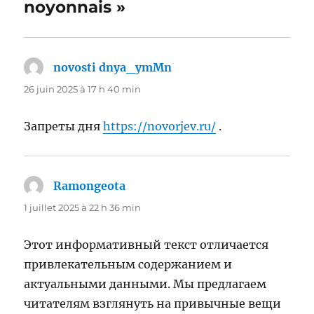
noyonnais »
novosti dnya_ymMn
dit :
26 juin 2025 à 17 h 40 min
Запреты дня
https://novorjev.ru/
.
Ramongeota
dit :
1 juillet 2025 à 22 h 36 min
Этот информативный текст отличается
привлекательным содержанием и
актуальными данными. Мы предлагаем
читателям взглянуть на привычные вещи