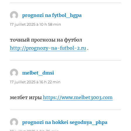
prognozi na fytbol_hgpa
dit :
17 juillet 2025 à 10 h 58 min
точный прогнозы на футбол
http://prognozy-na-futbol-2.ru
.
melbet_dmsi
dit :
17 juillet 2025 à 16 h 22 min
мелбет игры
https://www.melbet3003.com
prognozi na hokkei segodnya_phpa
dit :