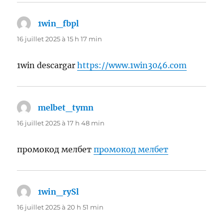
1win_fbpl
dit :
16 juillet 2025 à 15 h 17 min
1win descargar
https://www.1win3046.com
melbet_tymn
dit :
16 juillet 2025 à 17 h 48 min
промокод мелбет
промокод мелбет
1win_rySl
dit :
16 juillet 2025 à 20 h 51 min