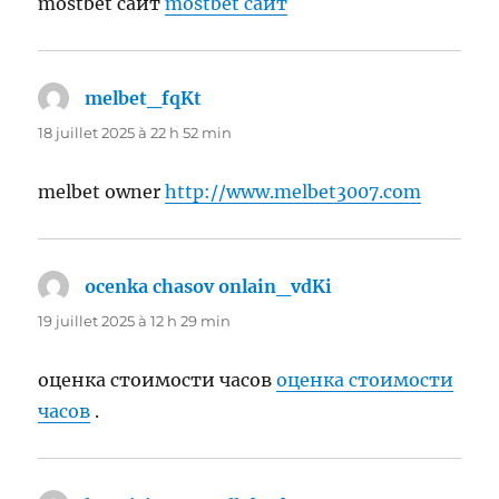
mostbet сайт
mostbet сайт
melbet_fqKt
dit :
18 juillet 2025 à 22 h 52 min
melbet owner
http://www.melbet3007.com
ocenka chasov onlain_vdKi
dit :
19 juillet 2025 à 12 h 29 min
оценка стоимости часов
оценка стоимости
часов
.