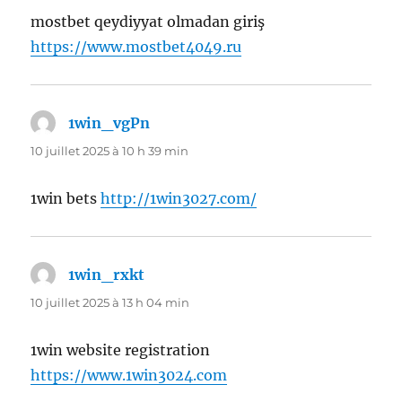
mostbet qeydiyyat olmadan giriş
https://www.mostbet4049.ru
1win_vgPn
dit :
10 juillet 2025 à 10 h 39 min
1win bets
http://1win3027.com/
1win_rxkt
dit :
10 juillet 2025 à 13 h 04 min
1win website registration
https://www.1win3024.com