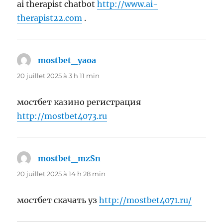
ai therapist chatbot
http://www.ai-
therapist22.com
.
mostbet_yaoa
dit :
20 juillet 2025 à 3 h 11 min
мостбет казино регистрация
http://mostbet4073.ru
mostbet_mzSn
dit :
20 juillet 2025 à 14 h 28 min
мостбет скачать уз
http://mostbet4071.ru/