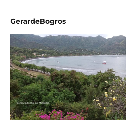
GerardeBogros