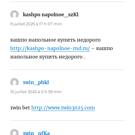
kashpo napolnoe_szKl
dit :
9 juillet 2025 à 17 h 07 min
кашпо напольное купить недорого
http://kashpo-napolnoe-rnd.ru/
– кашпо
напольное купить недорого .
1win_phkl
dit :
10 juillet 2025 à 0 h 59 min
1win bet
http://www.1win3025.com
1win_nfKa
dit :