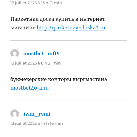
12 juillet 2025 à 13 h 21 min
Паркетная доска купить в интернет
магазине
http://parketnay-doska2.ru
.
mostbet_mfPt
dit :
13 juillet 2025 à 8 h 21 min
букмекерские конторы кыргызстана
mostbet4051.ru
1win_rvmi
dit :
13 juillet 2025 à 14 h 16 min