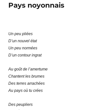
Pays noyonnais
Un peu pliées
D’un nouvel état
Un peu normées
D’un contour ingrat
Au goût de l’amertume
Chantent les brumes
Des terres arrachées
Au pays où tu crées
Des peupliers