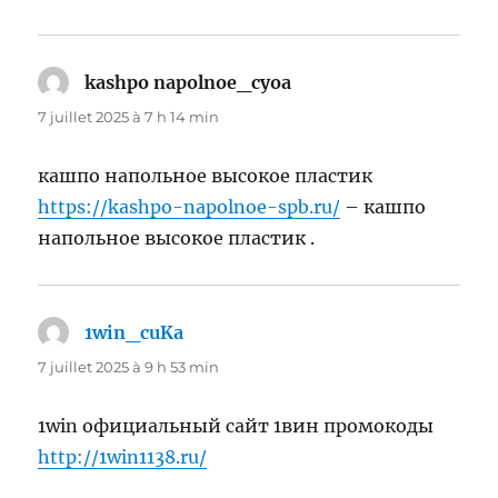
kashpo napolnoe_cyoa
dit :
7 juillet 2025 à 7 h 14 min
кашпо напольное высокое пластик
https://kashpo-napolnoe-spb.ru/
– кашпо
напольное высокое пластик .
1win_cuKa
dit :
7 juillet 2025 à 9 h 53 min
1win официальный сайт 1вин промокоды
http://1win1138.ru/