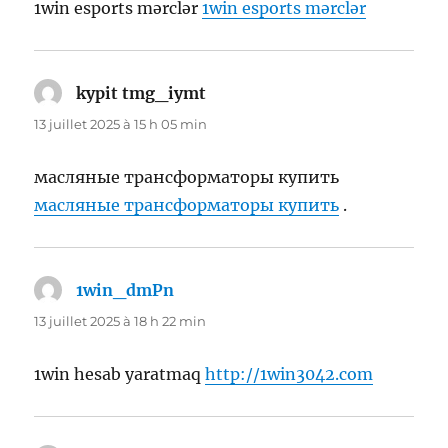
1win esports mərclər
1win esports mərclər
kypit tmg_iymt
dit :
13 juillet 2025 à 15 h 05 min
масляные трансформаторы купить
масляные трансформаторы купить
.
1win_dmPn
dit :
13 juillet 2025 à 18 h 22 min
1win hesab yaratmaq
http://1win3042.com