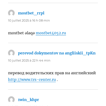
mostbet_rrpl
dit :
10 juillet 2025 à 16 h 08 min
mostbet əlaqə
mostbet4052.ru
perevod dokymentov na angliiskii_tpKn
dit :
10 juillet 2025 à 22 h 44 min
перевод водительских прав на английский
http://www.trs-center.ru
.
1win_khpr
dit :