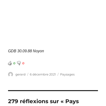
GDB 30.09.88 Noyon
0
0
Auteur
Publié
Catégories
gerard
6 décembre 2021
Paysages
le
279 réflexions sur « Pays