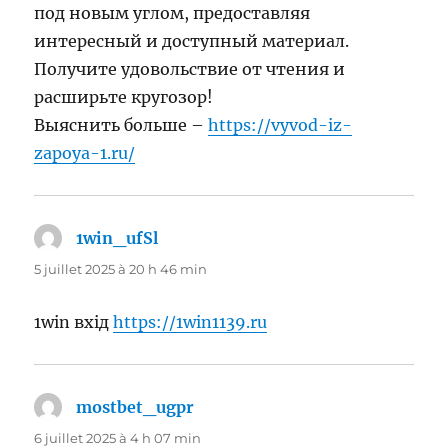
под новым углом, предоставляя
интересный и доступный материал.
Получите удовольствие от чтения и
расширьте кругозор!
Выяснить больше –
https://vyvod-iz-
zapoya-1.ru/
1win_ufSl
dit :
5 juillet 2025 à 20 h 46 min
1win вхід
https://1win1139.ru
mostbet_ugpr
dit :
6 juillet 2025 à 4 h 07 min