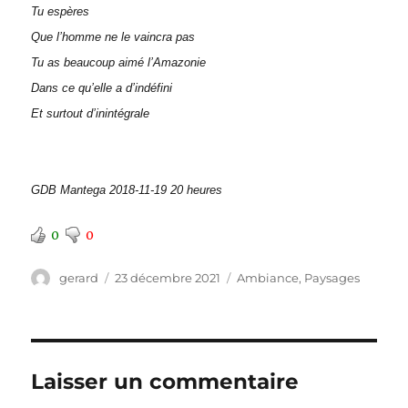
Tu espères
Que l’homme ne le vaincra pas
Tu as beaucoup aimé l’Amazonie
Dans ce qu’elle a d’indéfini
Et surtout d’inintégrale
GDB Mantega 2018-11-19 20 heures
0
0
Auteur
Publié
Catégories
gerard
23 décembre 2021
Ambiance
,
Paysages
le
Laisser un commentaire