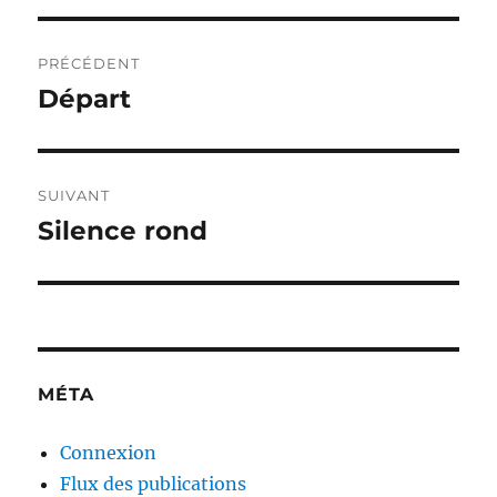
Navigation
PRÉCÉDENT
de
Départ
Publication
précédente :
l’article
SUIVANT
Silence rond
Publication
suivante :
MÉTA
Connexion
Flux des publications