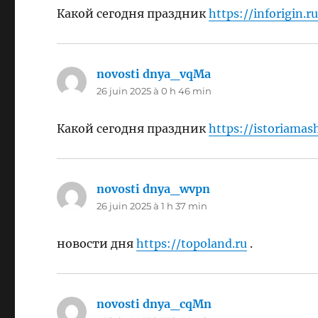
Какой сегодня праздник
https://inforigin.ru
novosti dnya_vqMa
dit :
26 juin 2025 à 0 h 46 min
Какой сегодня праздник
https://istoriamas
novosti dnya_wvpn
dit :
26 juin 2025 à 1 h 37 min
новости дня
https://topoland.ru
.
novosti dnya_cqMn
dit :