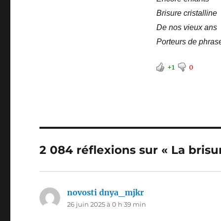
Brisure cristalline
De nos vieux ans
Porteurs de phrase
+1
0
2 084 réflexions sur « La bris
novosti dnya_mjkr
dit :
26 juin 2025 à 0 h 39 min