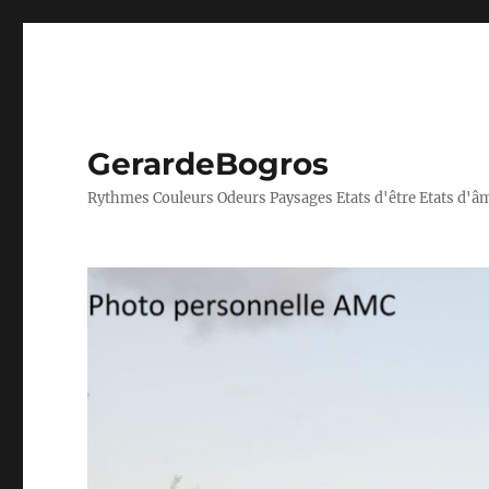
GerardeBogros
Rythmes Couleurs Odeurs Paysages Etats d'être Etats d'â