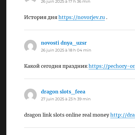
26 juin 2025 à 17 h 36 min
История дня
https://novorjev.ru
.
novosti dnya_uzsr
dit :
26 juin 2025 à 18 h 04 min
Какой сегодня праздник
https://pechory-on
dragon slots_feea
dit :
27 juin 2025 à 23 h 39 min
dragon link slots online real money
http://dr