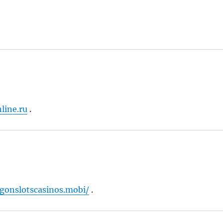
line.ru
.
agonslotscasinos.mobi/
.