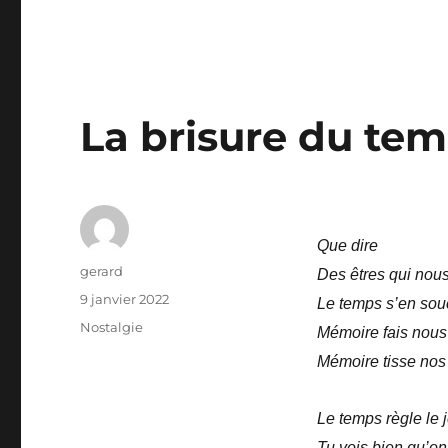
La brisure du te
Que dire
Auteur
gerard
Des êtres qui nou
Publié
9 janvier 2022
Le temps s’en sou
le
Catégories
Nostalgie
Mémoire fais nous
Mémoire tisse nos
Le temps règle le 
Tu vois bien qu’on