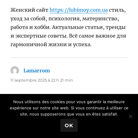
Женский сайт
https://lubimoy.com.ua
стиль,
уход за собой, психология, материнство,
работа и хобби. Актуальные статьи, тренды
и экспертные советы. Всё самое важное для
гармоничной жизни и успеха.
Lamarrom
dit :
11 septembre 2025 à 22 h 21 min
Женский сайт
https://family-site.com.ua
Nous utilisons des cookies pour vous garantir la meilleure
современный портал о моде, красоте,
expérience sur notre site web. Si vous continuez à utiliser ce
отношениях и саморазвитии. Полезные
site, nous supposerons que vous en êtes satisfait.
материалы, секреты здоровья и успеха,
OK
актуальные тренды и советы экспертов для