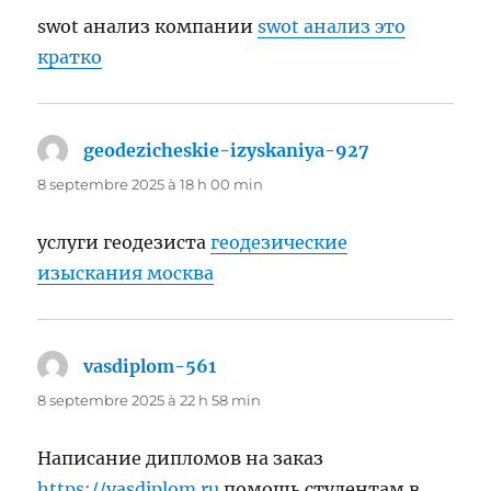
swot анализ компании
swot анализ это
кратко
geodezicheskie-izyskaniya-927
dit :
8 septembre 2025 à 18 h 00 min
услуги геодезиста
геодезические
изыскания москва
vasdiplom-561
dit :
8 septembre 2025 à 22 h 58 min
Написание дипломов на заказ
https://vasdiplom.ru
помощь студентам в