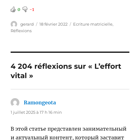
0
-1
Auteur
Publié
Catégories
gerard
18 février 2022
Ecriture matricielle
,
le
Réflexions
4 204 réflexions sur « L’effort
vital »
Ramongeota
dit :
1 juillet 2025 à 17 h 16 min
В этой статье представлен занимательный
и актуальный контент, который заставит