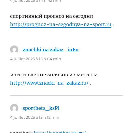
4 juillet 2025 à 14 h 42 min
спортивный прогноз на сегодня
http://prognoz-na-segodnya-na-sport.ru
.
znachki na zakaz_inEn
dit :
4 juillet 2025 à 15 h 04 min
изготовление значков из металла
http://www.znacki-na-zakaz.ru/
.
sportbets_ksPl
dit :
4 juillet 2025 à 15 h 12 min
sportbets
http://sportbets17.ru/
.