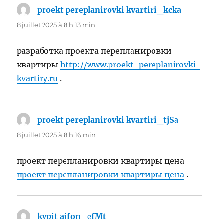
proekt pereplanirovki kvartiri_kcka
dit :
8 juillet 2025 à 8 h 13 min
разработка проекта перепланировки
квартиры
http://www.proekt-pereplanirovki-
kvartiry.ru
.
proekt pereplanirovki kvartiri_tjSa
dit :
8 juillet 2025 à 8 h 16 min
проект перепланировки квартиры цена
проект перепланировки квартиры цена
.
kypit aifon_efMt
dit :