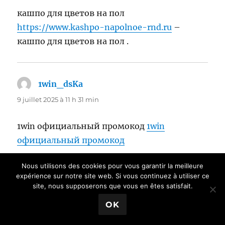
кашпо для цветов на пол
https://www.kashpo-napolnoe-rnd.ru
–
кашпо для цветов на пол .
1win_dsKa
dit :
9 juillet 2025 à 11 h 31 min
1win официальный промокод
1win
официальный промокод
Nous utilisons des cookies pour vous garantir la meilleure
expérience sur notre site web. Si vous continuez à utiliser ce
elektrokarniz_hvSA
dit :
site, nous supposerons que vous en êtes satisfait.
9 juillet 2025 à 13 h 49 min
OK
карнизы для штор с электроприводом