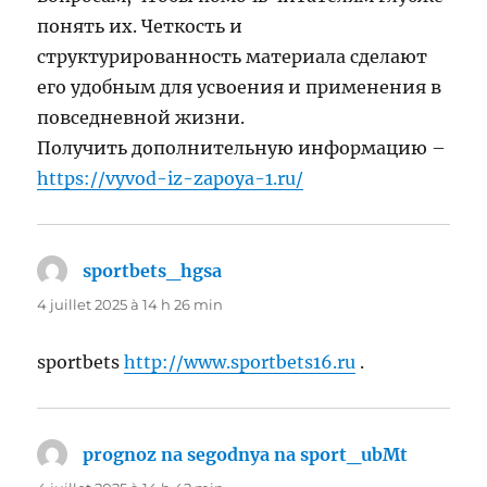
понять их. Четкость и
структурированность материала сделают
его удобным для усвоения и применения в
повседневной жизни.
Получить дополнительную информацию –
https://vyvod-iz-zapoya-1.ru/
sportbets_hgsa
dit :
4 juillet 2025 à 14 h 26 min
sportbets
http://www.sportbets16.ru
.
prognoz na segodnya na sport_ubMt
dit :