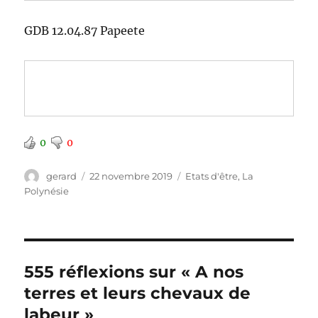
GDB 12.04.87 Papeete
0
0
Auteur
Publié
Catégories
gerard
22 novembre 2019
Etats d'être
,
La
le
Polynésie
555 réflexions sur « A nos
terres et leurs chevaux de
labeur »