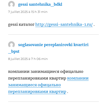
gessi santehnika_bdkl
dit :
7 juillet 2025 à 15 h 31 min
gessi каталог
http://gessi-santehnika-1.ru/
.
soglasovanie pereplanirovki kvartiri
_bpst
dit :
8 juillet 2025 à 7 h 06 min
компании занимащиеся офицально
перепланировками квартир
компании
занимащиеся офицально
перепланировками квартир
.