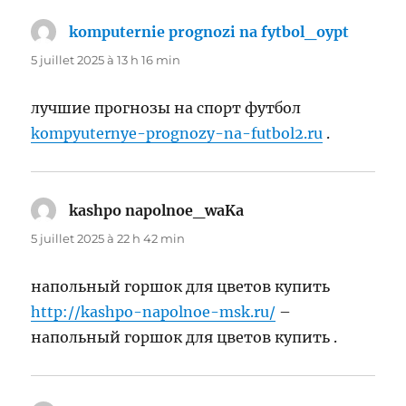
komputernie prognozi na fytbol_oypt
dit :
5 juillet 2025 à 13 h 16 min
лучшие прогнозы на спорт футбол
kompyuternye-prognozy-na-futbol2.ru
.
kashpo napolnoe_waKa
dit :
5 juillet 2025 à 22 h 42 min
напольный горшок для цветов купить
http://kashpo-napolnoe-msk.ru/
–
напольный горшок для цветов купить .