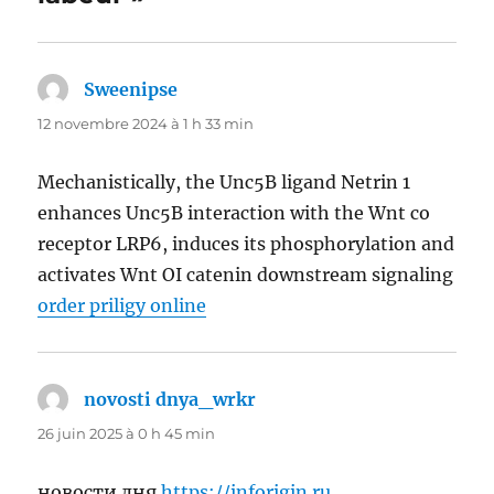
Sweenipse
dit :
12 novembre 2024 à 1 h 33 min
Mechanistically, the Unc5B ligand Netrin 1
enhances Unc5B interaction with the Wnt co
receptor LRP6, induces its phosphorylation and
activates Wnt ОІ catenin downstream signaling
order priligy online
novosti dnya_wrkr
dit :
26 juin 2025 à 0 h 45 min
новости дня
https://inforigin.ru
.