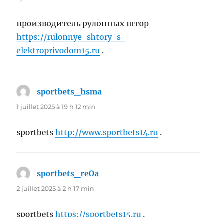
производитель рулонных штор
https://rulonnye-shtory-s-
elektroprivodom15.ru
.
sportbets_hsma
dit :
1 juillet 2025 à 19 h 12 min
sportbets
http://www.sportbets14.ru
.
sportbets_reOa
dit :
2 juillet 2025 à 2 h 17 min
sportbets
https://sportbets15.ru
.