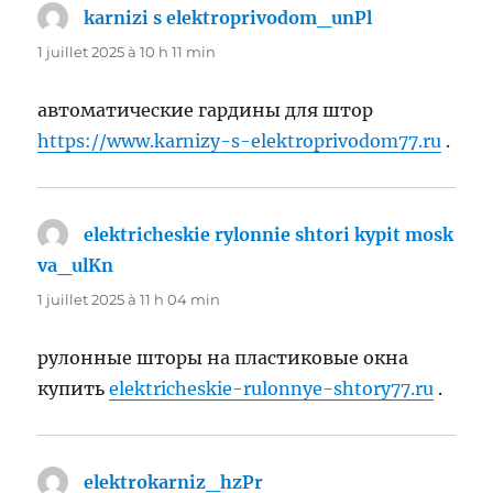
karnizi s elektroprivodom_unPl
dit :
1 juillet 2025 à 10 h 11 min
автоматические гардины для штор
https://www.karnizy-s-elektroprivodom77.ru
.
elektricheskie rylonnie shtori kypit mosk
va_ulKn
dit :
1 juillet 2025 à 11 h 04 min
рулонные шторы на пластиковые окна
купить
elektricheskie-rulonnye-shtory77.ru
.
elektrokarniz_hzPr
dit :