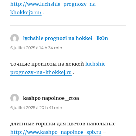
http://www.luchshie-prognozy-na-
khokkej2.ru/
.
lychshie prognozi na hokkei_lkOn
dit :
6 juillet 2025 à 14 h 34 min
точные прогнозы на хоккей
luchshie-
prognozy-na-khokkej.ru
.
kashpo napolnoe_ctoa
dit :
6 juillet 2025 à 20 h 41 min
длинные горшки для цветов напольные
http://www.kashpo-napolnoe-spb.ru
–