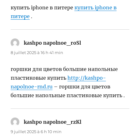
купить iphone в питере
купить iphone в
питере
.
kashpo napolnoe_roSl
dit :
8 juillet 2025 à 16 h 41 min
горшки для цветов большие напольные
пластиковые купить
http://kashpo-
napolnoe-rnd.ru
– горшки для цветов
большие напольные пластиковые купить .
kashpo napolnoe_rzKl
dit :
9 juillet 2025 à 6 h 10 min