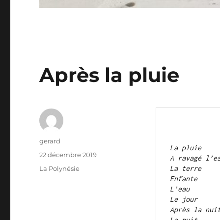
Après la pluie
Auteur
gerard
La pluie
Publié
22 décembre 2019
A ravagé l’e
le
Catégories
La terre
La Polynésie
Enfante
L’eau
Le jour
Après la nui
La nuit