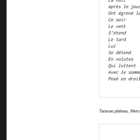
Après le jou
Ont égrené l
Ce soir
Le vent
S’étend
Le tard
Lui
Se détend
En volutes
Qui luttent
Avec le somm
Posé en droi
Taravao plateau,
Mercr