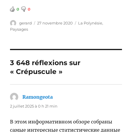
0
0
Auteur
Publié
Catégories
gerard
27 novembre 2020
La Polynésie
,
le
Paysages
3 648 réflexions sur
« Crépuscule »
Ramongeota
dit :
2 juillet 2025 à 0 h 21 min
В этом информативном обзоре собраны
самые интересные статистические данные