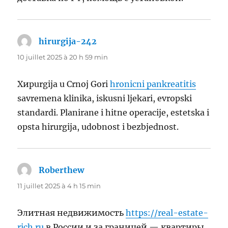
hirurgija-242
dit :
10 juillet 2025 à 20 h 59 min
Хирurgija u Crnoj Gori
hronicni pankreatitis
savremena klinika, iskusni ljekari, evropski
standardi. Planirane i hitne operacije, estetska i
opsta hirurgija, udobnost i bezbjednost.
Roberthew
dit :
11 juillet 2025 à 4 h 15 min
Элитная недвижимость
https://real-estate-
rich.ru
в России и за границей — квартиры,