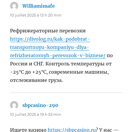
Williamimafe
dit :
10 juillet 2025 à 13 h 20 min
Рефрижераторные перевозки
https://divolog.ru/kak-podobrat-
transportnuyu-kompaniyu-dlya-
refrizheratornyh-perevozok-v-biznese/
по
России и СНГ. Контроль температуры от
-25°C до +25°C, современные машины,
отслеживание груза.
sbpcasino-290
dit :
10 juillet 2025 à 19 h 53 min
Ищете казино
https://sbpcasino.ru
? У нас —