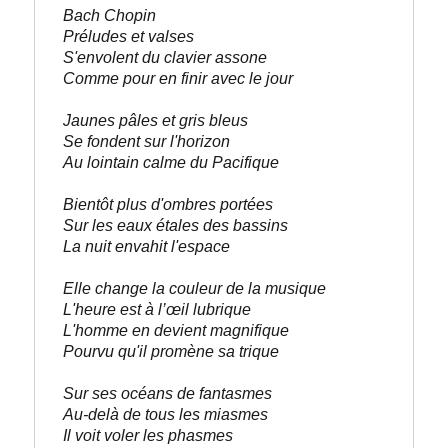
Bach Chopin

Préludes et valses

S'envolent du clavier assone 

Comme pour en finir avec le jour

Jaunes pâles et gris bleus

Se fondent sur l'horizon

Au lointain calme du Pacifique

Bientôt plus d'ombres portées

Sur les eaux étales des bassins

La nuit envahit l'espace

Elle change la couleur de la musique

L'heure est à l’œil lubrique

L'homme en devient magnifique

Pourvu qu'il promène sa trique

Sur ses océans de fantasmes

Au-delà de tous les miasmes

Il voit voler les phasmes
