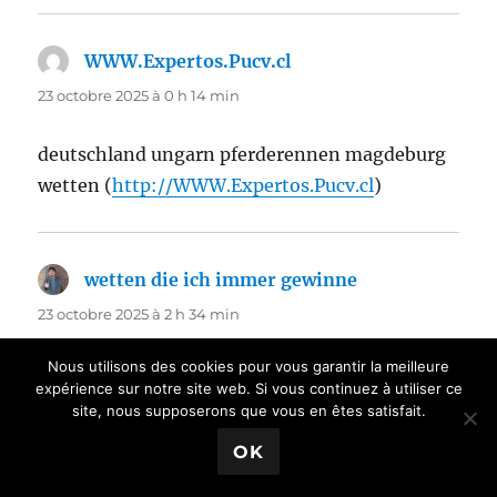
WWW.Expertos.Pucv.cl
dit :
23 octobre 2025 à 0 h 14 min
deutschland ungarn pferderennen magdeburg
wetten (
http://WWW.Expertos.Pucv.cl
)
wetten die ich immer gewinne
dit :
23 octobre 2025 à 2 h 34 min
Nous utilisons des cookies pour vous garantir la meilleure
wettbüro nürnberg
expérience sur notre site web. Si vous continuez à utiliser ce
site, nous supposerons que vous en êtes satisfait.
My web-site …
wetten die ich immer gewinne
OK