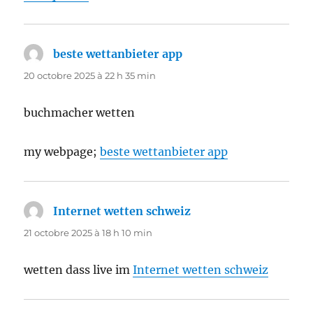
beste wettanbieter app
dit :
20 octobre 2025 à 22 h 35 min
buchmacher wetten
my webpage;
beste wettanbieter app
Internet wetten schweiz
dit :
21 octobre 2025 à 18 h 10 min
wetten dass live im
Internet wetten schweiz