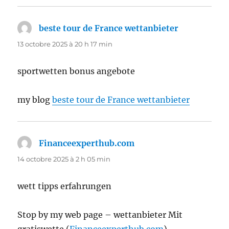
beste tour de France wettanbieter
dit :
13 octobre 2025 à 20 h 17 min
sportwetten bonus angebote
my blog
beste tour de France wettanbieter
Financeexperthub.com
dit :
14 octobre 2025 à 2 h 05 min
wett tipps erfahrungen
Stop by my web page – wettanbieter Mit
gratiswette (
Financeexperthub.com
)