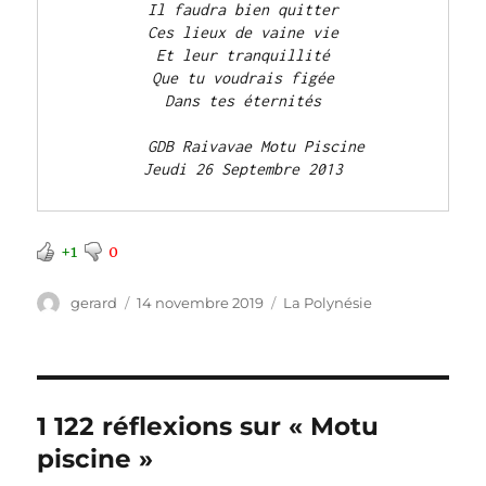
Il faudra bien quitter
Ces lieux de vaine vie
Et leur tranquillité
Que tu voudrais figée
Dans tes éternités
GDB Raivavae Motu Piscine
Jeudi 26 Septembre 2013
+1
0
Auteur
Publié
Catégories
gerard
14 novembre 2019
La Polynésie
le
1 122 réflexions sur « Motu
piscine »