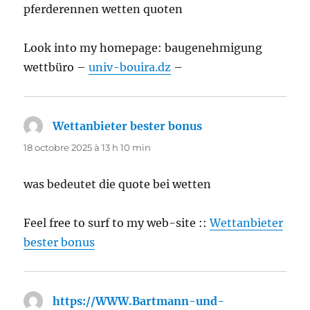
pferderennen wetten quoten
Look into my homepage: baugenehmigung
wettbüro –
univ-bouira.dz
–
Wettanbieter bester bonus
dit :
18 octobre 2025 à 13 h 10 min
was bedeutet die quote bei wetten
Feel free to surf to my web-site ::
Wettanbieter
bester bonus
https://WWW.Bartmann-und-