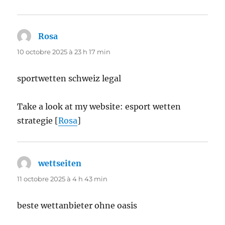
Rosa
dit :
10 octobre 2025 à 23 h 17 min
sportwetten schweiz legal
Take a look at my website: esport wetten
strategie [
Rosa
]
wettseiten
dit :
11 octobre 2025 à 4 h 43 min
beste wettanbieter ohne oasis