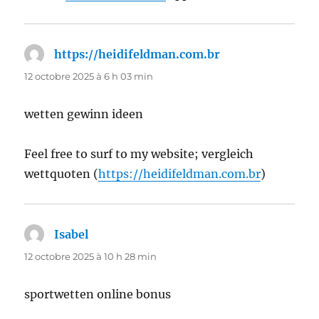
https://heidifeldman.com.br
dit :
12 octobre 2025 à 6 h 03 min
wetten gewinn ideen
Feel free to surf to my website; vergleich
wettquoten (
https://heidifeldman.com.br
)
Isabel
dit :
12 octobre 2025 à 10 h 28 min
sportwetten online bonus