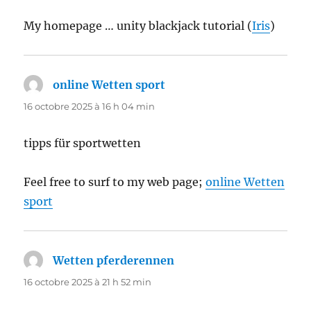
My homepage … unity blackjack tutorial (
Iris
)
online Wetten sport
dit :
16 octobre 2025 à 16 h 04 min
tipps für sportwetten
Feel free to surf to my web page;
online Wetten
sport
Wetten pferderennen
dit :
16 octobre 2025 à 21 h 52 min