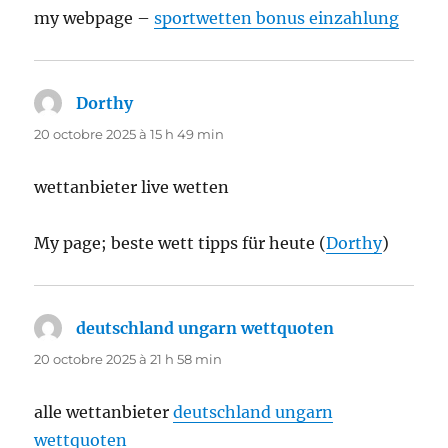
my webpage –
sportwetten bonus einzahlung
Dorthy
dit :
20 octobre 2025 à 15 h 49 min
wettanbieter live wetten
My page; beste wett tipps für heute (
Dorthy
)
deutschland ungarn wettquoten
dit :
20 octobre 2025 à 21 h 58 min
alle wettanbieter
deutschland ungarn
wettquoten