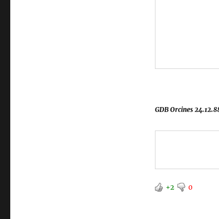
GDB Orcines 24.12.8
+2
0