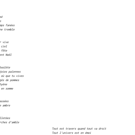
sé
e
mps fanées
ne tremble
r vive
 ciel
 fête
ent Noël
bsolète
joies païennes
 où que tu vives
gés de pommes
hyène
 en somme
assées
e ambre
lletées
rches d’amble
Tout est travers quand tout va droit
Tout l’univers est en émoi