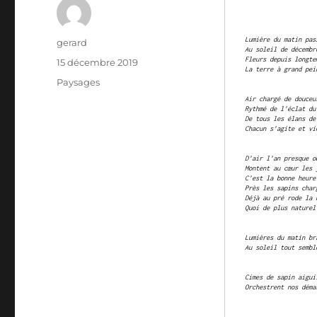
Lumière du matin pas
Auteur
gerard
Au soleil de décembr
Fleurs depuis longte
Publié
15 décembre 2019
La terre à grand pei
le
Catégories
Paysages
Air chargé de douceu
Rythmé de l’éclat du
De tous les élans de
Chacun s’agite et vi
D’air l’an presque o
Montent au cœur les 
C’est la bonne heure
Près les sapins char
Déjà au pré rode la 
Quoi de plus naturel
Lumières du matin br
Au soleil tout sembl
Cimes de sapin aigui
Orchestrent nos déma