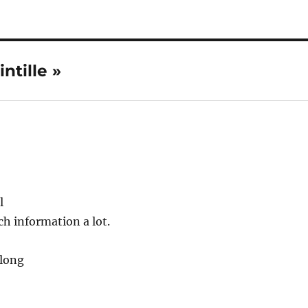
ntille »
l
uch information a lot.
 long