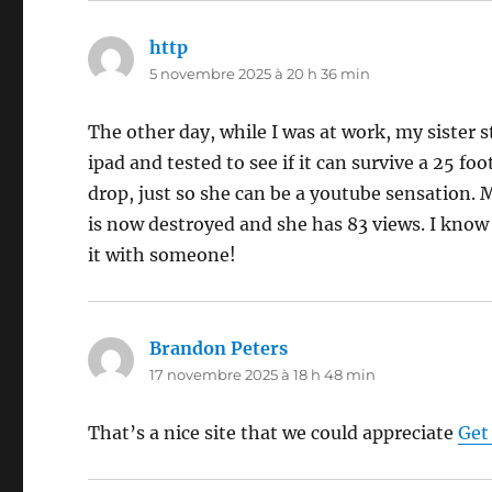
http
dit :
5 novembre 2025 à 20 h 36 min
The other day, while I was at work, my sister 
ipad and tested to see if it can survive a 25 foo
drop, just so she can be a youtube sensation. 
is now destroyed and she has 83 views. I know t
it with someone!
Brandon Peters
dit :
17 novembre 2025 à 18 h 48 min
That’s a nice site that we could appreciate
Get