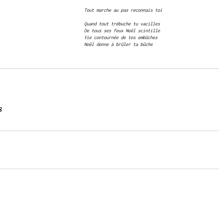
Tout marche au pas reconnais toi
Quand tout trébuche tu vacilles
De tous ses feux Noël scintille
Vie contournée de tes embûches
Noël donne à brûler ta bûche
8