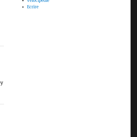
Vélocipédie
Ecrire
ty