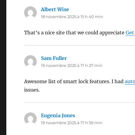
Albert Wise
dit :
18 novembre 2025 à 15 h 40 min
That’s a nice site that we could appreciate
Get
Sam Fuller
dit :
19 novembre 2025 à 17 h 27 min
Awesome list of smart lock features. I had
aut
issues.
Eugenia Jones
dit :
19 novembre 2025 à 17 h 59 min