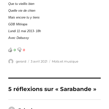
Que tu vieillis bien
Quelle vie de chien
Mais encore tu y tiens
GDB Mitirapa
Lundi 11 mai 2013- 18h
Avec Debussy
0
0
Auteur
Publié
Catégories
gerard
3 avril 2021
Mots et musique
le
5 réflexions sur « Sarabande »