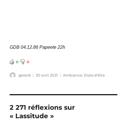
GDB 04.12.86 Papeete 22h
0
0
Auteur
Publié
Catégories
gerard
30 avril 2021
Ambiance
,
Etats d'être
le
2 271 réflexions sur
« Lassitude »