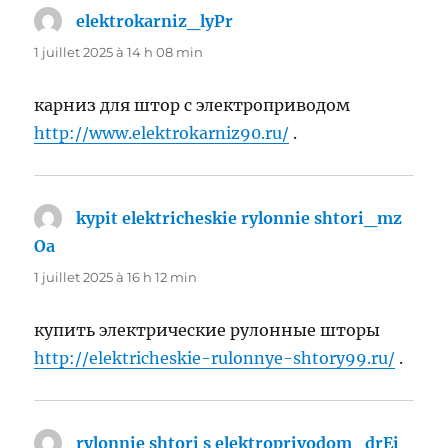
elektrokarniz_lyPr
dit :
1 juillet 2025 à 14 h 08 min
карниз для штор с электроприводом
http://www.elektrokarniz90.ru/
.
kypit elektricheskie rylonnie shtori_mz
Oa
dit :
1 juillet 2025 à 16 h 12 min
купить электрические рулонные шторы
http://elektricheskie-rulonnye-shtory99.ru/
.
rylonnie shtori s elektroprivodom_drEi
dit :