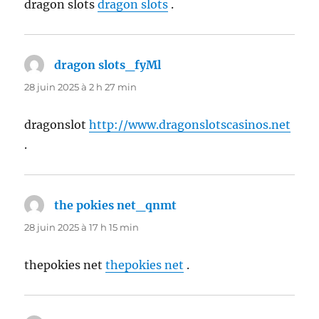
dragon slots
dragon slots
.
dragon slots_fyMl
dit :
28 juin 2025 à 2 h 27 min
dragonslot
http://www.dragonslotscasinos.net
.
the pokies net_qnmt
dit :
28 juin 2025 à 17 h 15 min
thepokies net
thepokies net
.