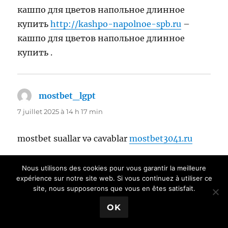
кашпо для цветов напольное длинное
купить
http://kashpo-napolnoe-spb.ru
–
кашпо для цветов напольное длинное
купить .
mostbet_lgpt
dit :
7 juillet 2025 à 14 h 17 min
mostbet suallar və cavablar
mostbet3041.ru
Nous utilisons des cookies pour vous garantir la meilleure
expérience sur notre site web. Si vous continuez à utiliser ce
gidromassajnaya vanna_zfEa
dit :
site, nous supposerons que vous en êtes satisfait.
7 juillet 2025 à 16 h 12 min
OK
купить ванну с гидромассажем