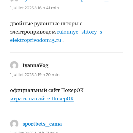
1 juillet 2025 à 16 h 41 min
двойные рулонные шторы с
электроприводом
rulonnye-shtory-s-
elektroprivodom15.ru
.
IyannaVog
dit :
1 juillet 2025 à 19 h 20 min
официальный сайт ПокерОК
играть на сайте ПокерОК
sportbets_cama
dit :
1 juillet 2025 à 21 h 31 min