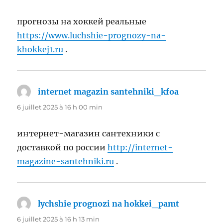
прогнозы на хоккей реальные
https://www.luchshie-prognozy-na-
khokkej1.ru
.
internet magazin santehniki_kfoa
dit :
6 juillet 2025 à 16 h 00 min
интернет-магазин сантехники с
доставкой по россии
http://internet-
magazine-santehniki.ru
.
lychshie prognozi na hokkei_pamt
dit :
6 juillet 2025 à 16 h 13 min