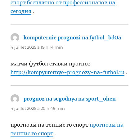
спорт бесплатно от профессионалов на
сегодня
.
komputernie prognozi na fytbol_bdOa
dit :
4 juillet 2025 à 19 h 14 min
матчи футбол ставки прогноз
http://kompyuternye-prognozy-na-futbol.ru
.
prognoz na segodnya na sport_ohen
dit :
4 juillet 2025 à 20 h 49 min
прогнозы на теннис го спорт
прогнозы на
теннис го спорт
.