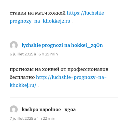
ставки на матч хоккей
https://luchshie-
prognozy-na-khokkej2.ru
.
lychshie prognozi na hokkei_zqOn
dit :
6 juillet 2025 à 16 h 29 min
прогнозы на хоккей от профессионалов
бесплатно
http://luchshie-prognozy-na-
khokkej.ru/
.
kashpo napolnoe_xgoa
dit :
7 juillet 2025 à 1 h 22 min