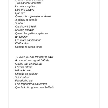
Tilleul encore enraciné
La nature ruptive
Dès lors captive
Que dire
Quand deux pensées amènent
A oublier la pensée
Souffrir
Ou s’ouvrir à l’été
Sereine fredaine
Quand les guides capitaines
En tension
Les murs capitonnent
D’effraction
Comme le canon tonne
Tu vivais au soir tombant le frais
Au mur où se cognait l’effraie
Quand tout est trop pur
Et vous effraie
Même la nuit
Chaude en sa bure
Soleil enfoui
Passé bleu pur
Et la fraîcheur qui murmure
Que l’effroi cogne en vos beffrois