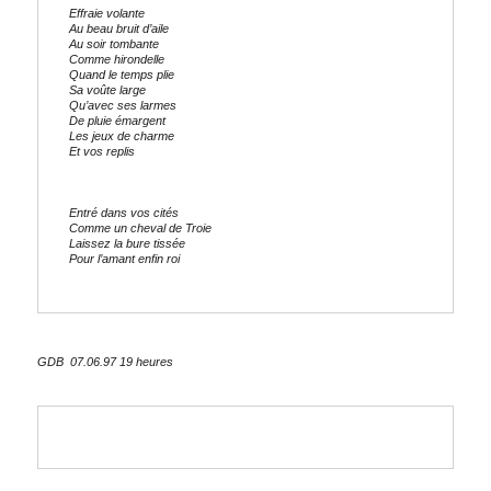
Effraie volante
Au beau bruit d’aile
Au soir tombante
Comme hirondelle
Quand le temps plie
Sa voûte large
Qu’avec ses larmes 
De pluie émargent
Les jeux de charme
Et vos replis
Entré dans vos cités
Comme un cheval de Troie
Laissez la bure tissée
Pour l’amant enfin roi
GDB
07.06.97 19 heures