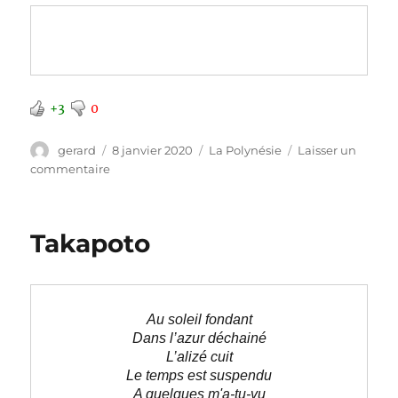
+3
0
Auteur
Publié
Catégories
gerard
8 janvier 2020
La Polynésie
Laisser un
le
sur
commentaire
Le
tourbillon
des
Takapoto
vents
Au soleil fondant
Dans l’azur déchainé
L’alizé cuit
Le temps est suspendu
A quelques m'a-tu-vu