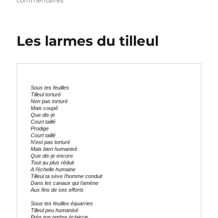
commentaires
Brise
Muse
Les larmes du tilleul
Sous tes feuilles 
Tilleul torturé
Non pas torturé
Mais coupé
Que dis-je
Court taillé
Prodige
Court taillé
N’est pas torturé 
Mais bien humanisé
Que dis-je encore
Tout au plus réduit
A l’échelle humaine
Tilleul ta sève l’homme conduit
Dans les canaux qui l’amène
Aux fins de ses efforts
Sous tes feuilles équarries
Tilleul peu humanisé
Près ton ombre éclaircie