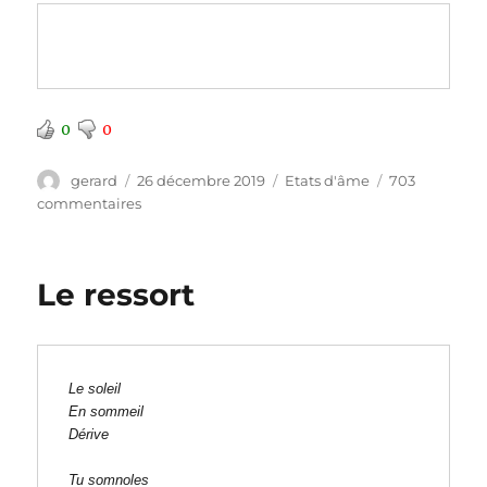
0
0
Auteur
Publié
Catégories
gerard
26 décembre 2019
Etats d'âme
703
le
sur
commentaires
Bel
ami
Le ressort
Le soleil
En sommeil
Dérive
Tu somnoles