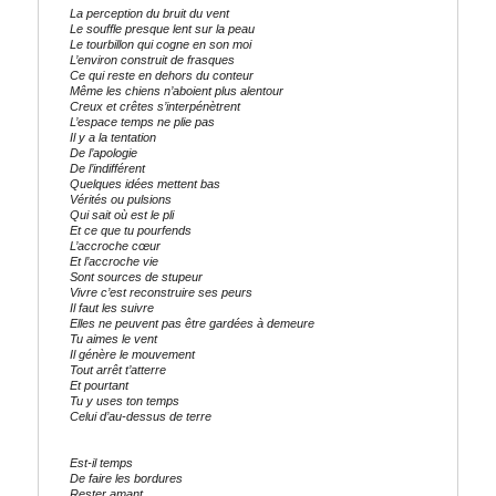
La perception du bruit du vent
Le souffle presque lent sur la peau
Le tourbillon qui cogne en son moi
L’environ construit de frasques
Ce qui reste en dehors du conteur
Même les chiens n’aboient plus alentour
Creux et crêtes s’interpénètrent
L’espace temps ne plie pas
Il y a la tentation
De l’apologie
De l’indifférent
Quelques idées mettent bas
Vérités ou pulsions
Qui sait où est le pli
Et ce que tu pourfends
L’accroche cœur
Et l’accroche vie
Sont sources de stupeur
Vivre c’est reconstruire ses peurs
Il faut les suivre
Elles ne peuvent pas être gardées à demeure
Tu aimes le vent
Il génère le mouvement
Tout arrêt t’atterre
Et pourtant
Tu y uses ton temps
Celui d’au-dessus de terre
Est-il temps
De faire les bordures
Rester amant