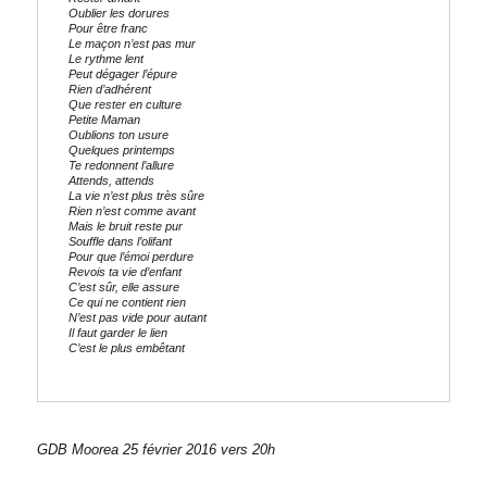
Oublier les dorures
Pour être franc
Le maçon n’est pas mur
Le rythme lent
Peut dégager l’épure
Rien d’adhérent
Que rester en culture
Petite Maman
Oublions ton usure
Quelques printemps
Te redonnent l’allure
Attends, attends
La vie n’est plus très sûre
Rien n’est comme avant
Mais le bruit reste pur
Souffle dans l’olifant
Pour que l’émoi perdure
Revois ta vie d’enfant
C’est sûr, elle assure
Ce qui ne contient rien
N’est pas vide pour autant
Il faut garder le lien
C’est le plus embêtant
GDB Moorea 25 février 2016 vers 20h