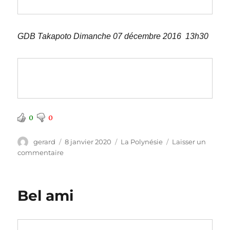
GDB Takapoto Dimanche 07 décembre 2016 13h30
0
0
Auteur
Publié
Catégories
gerard
8 janvier 2020
La Polynésie
Laisser un
le
sur
commentaire
Takapoto
Bel ami