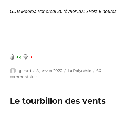
GDB Moorea Vendredi 26 février 2016 vers 9 heures
+3
0
Auteur
Publié
Catégories
gerard
8 janvier 2020
La Polynésie
66
le
sur
commentaires
Matin
gris
Le tourbillon des vents