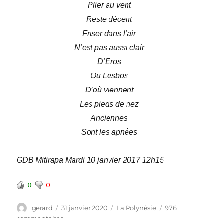
Plier au vent
Reste décent
Friser dans l’air
N’est pas aussi clair
D’Eros
Ou Lesbos
D’où viennent
Les pieds de nez
Anciennes
Sont les apnées
GDB Mitirapa Mardi 10 janvier 2017 12h15
0
0
Auteur
Publié
Catégories
gerard
31 janvier 2020
La Polynésie
976
le
sur