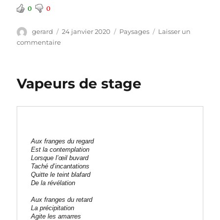
0
0
Auteur
Publié
Catégories
gerard
24 janvier 2020
Paysages
Laisser un
le
sur
commentaire
Les
larmes
du
Vapeurs de stage
tilleul
Aux franges du regard
Est la contemplation
Lorsque l’œil buvard
Taché d’incantations
Quitte le teint blafard
De la révélation
Aux franges du retard
La précipitation
Agite les amarres