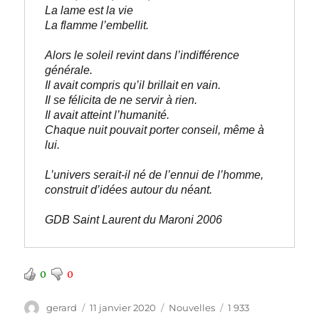
La lame est la vie
La flamme l’embellit.
Alors le soleil revint dans l’indifférence 
générale. 
Il avait compris qu’il brillait en vain. 
Il se félicita de ne servir à rien. 
Il avait atteint l’humanité. 
Chaque nuit pouvait porter conseil, même à 
lui.
L’univers serait-il né de l’ennui de l’homme, 
construit d’idées autour du néant.
GDB Saint Laurent du Maroni 2006
0
0
Auteur
Publié
Catégories
gerard
11 janvier 2020
Nouvelles
1 933