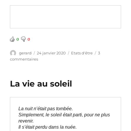
0
0
Auteur
Publié
Catégories
gerard
24 janvier 2020
Etats d'être
3
le
sur
commentaires
Vapeurs
de
stage
La vie au soleil
La nuit n’était pas tombée. 
Simplement, le soleil était parti, pour ne plus 
revenir. 
Il s’était perdu dans la nuée.