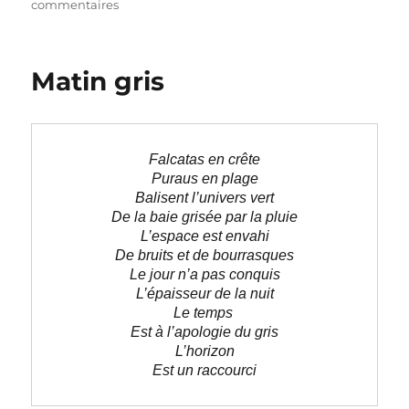
le
sur
commentaires
La
vie
au
Matin gris
soleil
Falcatas en crête
Puraus en plage
Balisent l’univers vert
De la baie grisée par la pluie
L’espace est envahi
De bruits et de bourrasques
Le jour n’a pas conquis
L’épaisseur de la nuit
Le temps 
Est à l’apologie du gris
L’horizon